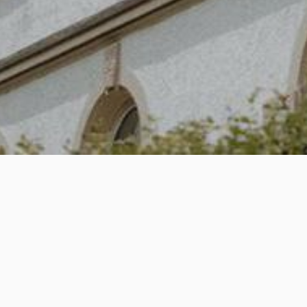
Willkommen bei der A
Stochdorphia – dem 🦄
Verbindungen