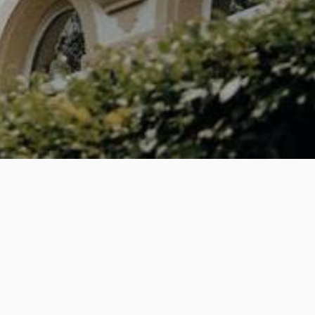
MV
 unter den